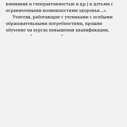
внимания и гиперактивностью и др.) и детьми с
ограниченными возможностями здоровья…».
Учителя, работающие с учениками с особыми
образовательными потребностями, прошли
обучение на курсах повышения квалификации,
курсах профессиональной переподготовки,
семинарах, стажировочных площадках (100 %).
Подготовка специалистов ведётся в Нижнем
Новгороде на базе ФГБОУ ВО «Приволжский
исследовательский медицинский университет»
Минздрава России в рамках программы
стратегического академического лидерства
«Приоритет-2030». Педагоги школы имеют
актуальные знания, в соответствии с требованиями
профессиональных стандартов.
© МБОУ СОШ №79 г.Пензы